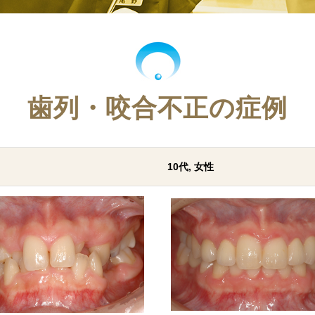
歯列・咬合不正の症例
10代, 女性